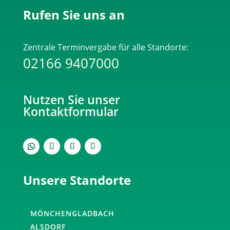
sicherzustellen,
Rufen Sie uns an
dass
du
ein
Zentrale Terminvergabe für alle Standorte:
Mensch
02166 9407000
bist.
Bitte
gib
Nutzen Sie unser
die
Kontaktformular
geforderten
Zeichen
ein.
Unsere Standorte
MÖNCHENGLADBACH
ALSDORF