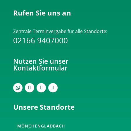
sicherzustellen,
Rufen Sie uns an
dass
du
ein
Zentrale Terminvergabe für alle Standorte:
Mensch
02166 9407000
bist.
Bitte
gib
Nutzen Sie unser
die
Kontaktformular
geforderten
Zeichen
ein.
Unsere Standorte
MÖNCHENGLADBACH