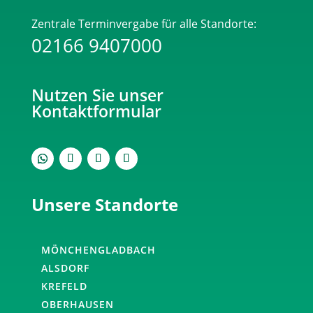
ein
Zentrale Terminvergabe für alle Standorte:
Mensch
02166 9407000
bist.
Bitte
gib
Nutzen Sie unser
die
Kontaktformular
geforderten
Zeichen
ein.
Unsere Standorte
MÖNCHENGLADBACH
ALSDORF
KREFELD
OBERHAUSEN