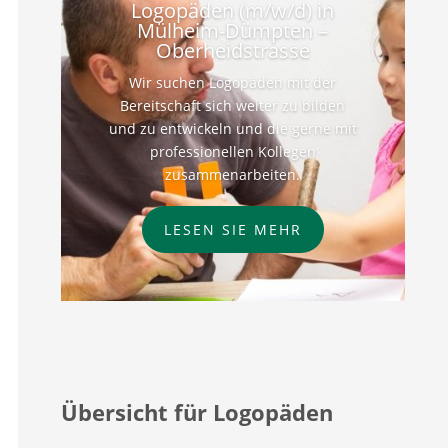
Logopäden (m/w/d) in
Mülheim-Dümpten –
Oberheidstrasse
Wir suchen Logopäden mit der
Bereitschaft sich weiter zu bilden
und zu entwickeln und die gerne mit
professionellen Kollegen
zusammenarbeiten.
LESEN SIE MEHR
Übersicht für Logopäden