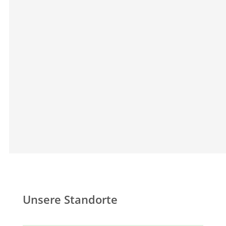
weiter zu bilden und zu entwickeln und die
gerne mit professionellen Kollegen
zusammenarbeiten.
Unsere Standorte