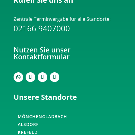
du
ein
Zentrale Terminvergabe für alle Standorte:
Mensch
02166 9407000
bist.
Bitte
gib
Nutzen Sie unser
die
Kontaktformular
geforderten
Zeichen
ein.
Unsere Standorte
MÖNCHENGLADBACH
ALSDORF
KREFELD