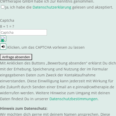
CWTherapie GmbH habe ich zur Kenntnis genommen.
Ja, ich habe die
Datenschutzerklärung
gelesen und akzeptiert.
Captcha
8 + 1 = ?
Klicken, um das CAPTCHA vorlesen zu lassen
Dieses
CAPTCHA
Mit Anklicken des Buttons „Bewerbung absenden“ erklärst Du dich
hilft
mit der Erhebung, Speicherung und Nutzung der im Formular
sicherzustellen,
eingegebenen Daten zum Zweck der Kontaktaufnahme
dass
einverstanden. Diese Einwilligung kann jederzeit mit Wirkung für
du
die Zukunft durch Senden einer Email an
e.pinna@cwtherapie.de
ein
widerrufen werden. Weitere Hinweise zum Umgang mit deinen
Mensch
Daten findest Du in unserer
Datenschutzbestimmungen
.
bist.
Bitte
Hinweis zum Datenschutz:
gib
Wir möchten dich gerne mit deinem Namen ansprechen. Diese