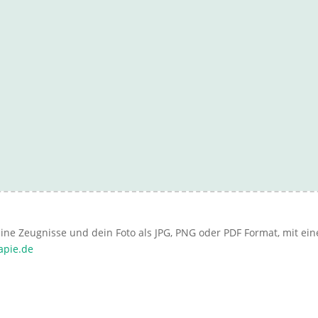
sse dieses Feld leer.
eine Zeugnisse und dein Foto als JPG, PNG oder PDF Format, mit ei
apie.de