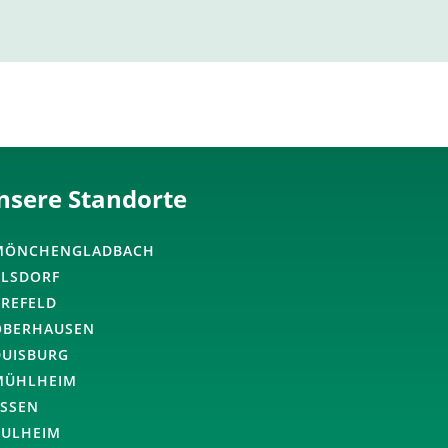
nsere Standorte
MÖNCHENGLADBACH
ALSDORF
KREFELD
OBERHAUSEN
DUISBURG
MÜHLHEIM
ESSEN
PULHEIM