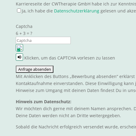
Karriereseite der CWTherapie GmbH habe ich zur Kenntn
Ja, ich habe die
Datenschutzerklärung
gelesen und akzep
Captcha
6 + 3 = ?
Klicken, um das CAPTCHA vorlesen zu lassen
Dieses
CAPTCHA
Mit Anklicken des Buttons „Bewerbung absenden“ erklärs
hilft
Kontaktaufnahme einverstanden. Diese Einwilligung kann j
sicherzustellen,
Hinweise zum Umgang mit deinen Daten findest Du in un
dass
du
Hinweis zum Datenschutz:
ein
Wir möchten dich gerne mit deinem Namen ansprechen. Diese
Mensch
Deine Daten werden nicht an Dritte weitergegeben.
bist.
Sobald die Nachricht erfolgreich versendet wurde, ersche
Bitte
gib