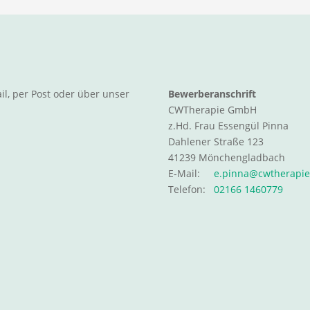
l, per Post oder über unser
Bewerberanschrift
CWTherapie GmbH
z.Hd.
Frau Essengül Pinna
Dahlener Straße 123
41239 Mönchengladbach
E-Mail:
e.pinna@cwtherapie
Telefon:
02166 1460779
sse dieses Feld leer.
sse dieses Feld leer.