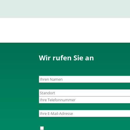
die
geforderten
Zeichen
ein.
Wir rufen Sie an