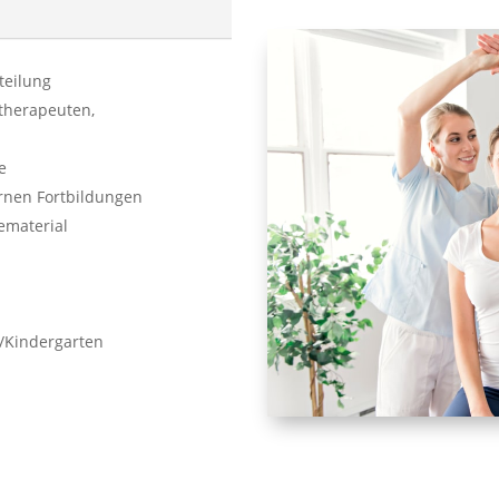
nteilung
otherapeuten,
e
rnen Fortbildungen
ematerial
/Kindergarten